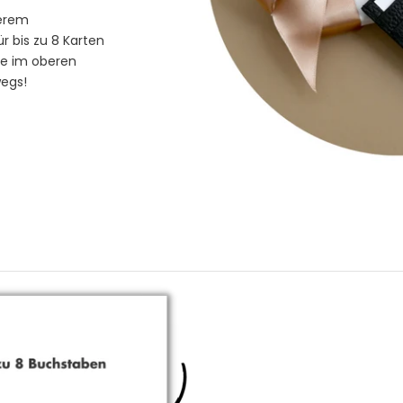
serem
ür bis zu 8 Karten
ne im oberen
wegs!