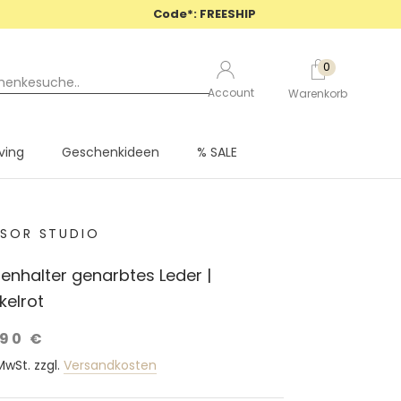
Code*: FREESHIP
0
Account
Warenkorb
iving
Geschenkideen
% SALE
iving
Geschenkideen
% SALE
SOR STUDIO
tenhalter genarbtes Leder |
kelrot
,90 €
 MwSt. zzgl.
Versandkosten