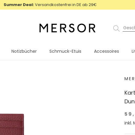
Summer Deal:
Versandkostenfrei in DE ab 29€
Notizbücher
Schmuck-Etuis
Accessoires
L
Notizbücher
Schmuck-Etuis
Accessoires
L
MER
Kar
Dun
59
inkl.