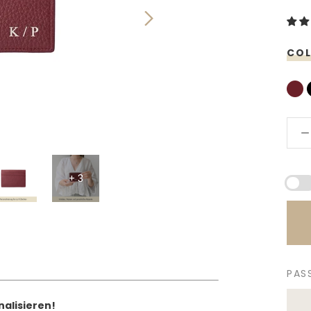
COL
+ 3
PAS
nalisieren!