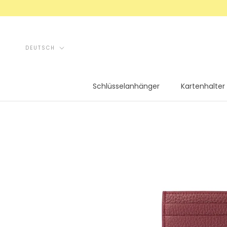
Direkt
zum
Inhalt
Sprache
DEUTSCH
Schlüsselanhänger
Kartenhalter
Schlüsselanhänger
Kartenhalter