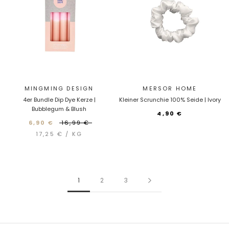
MINGMING DESIGN
MERSOR HOME
4er Bundle Dip Dye Kerze |
Kleiner Scrunchie 100% Seide | Ivory
Bubblegum & Blush
4,90 €
6,90 €
16,99 €
17,25 €
/
KG
1
2
3