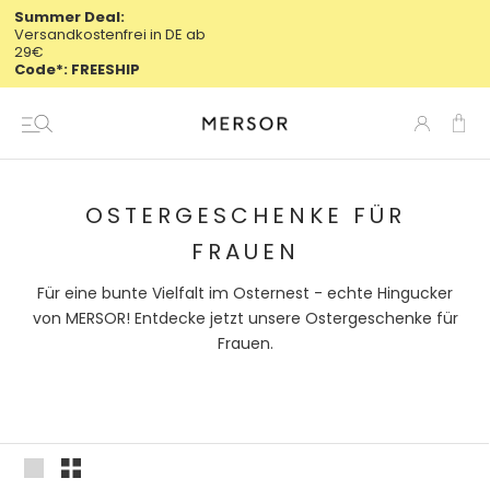
Direkt
Summer Deal:
Versandkostenfrei in DE ab
zum
29€
Inhalt
Code*: FREESHIP
OSTERGESCHENKE FÜR
FRAUEN
Für eine bunte Vielfalt im Osternest - echte Hingucker
von MERSOR! Entdecke jetzt unsere Ostergeschenke für
Frauen.